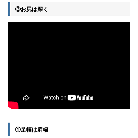
③お尻は深く
①足幅は肩幅