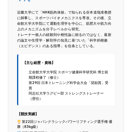
近畿大学にて「NHK筋肉体操」で知られる谷本道哉准教授
に師事し、スポーツバイオメカニクスを専攻。その後、立
命館大学大学院にて運動生理学を中心に、筋肥大や筋力向
上のメカニズムを分子レベルから研究。
トレーナー個人の経験則や根性論に頼るのではなく、最新
の論文や生理学・解剖学の知見に基づいた「科学的根拠
（エビデンス）のある指導」を信条としている。
【主な経歴・資格】
立命館大学大学院 スポーツ健康科学研究科 博士前
期課程修了（修士）
第29回 日本トレーニング科学会大会「奨励賞」受
賞
同志社大学ラグビー部 ストレングストレーナー
（歴任）
【競技実績】
第22回ジャパンクラシックパワーリフティング選手権 優
勝（83kg級）