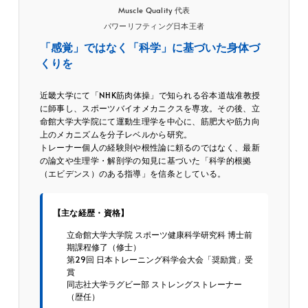
Muscle Quality 代表
パワーリフティング日本王者
「感覚」ではなく「科学」に基づいた身体づ
くりを
近畿大学にて「NHK筋肉体操」で知られる谷本道哉准教授
に師事し、スポーツバイオメカニクスを専攻。その後、立
命館大学大学院にて運動生理学を中心に、筋肥大や筋力向
上のメカニズムを分子レベルから研究。
トレーナー個人の経験則や根性論に頼るのではなく、最新
の論文や生理学・解剖学の知見に基づいた「科学的根拠
（エビデンス）のある指導」を信条としている。
【主な経歴・資格】
立命館大学大学院 スポーツ健康科学研究科 博士前
期課程修了（修士）
第29回 日本トレーニング科学会大会「奨励賞」受
賞
同志社大学ラグビー部 ストレングストレーナー
（歴任）