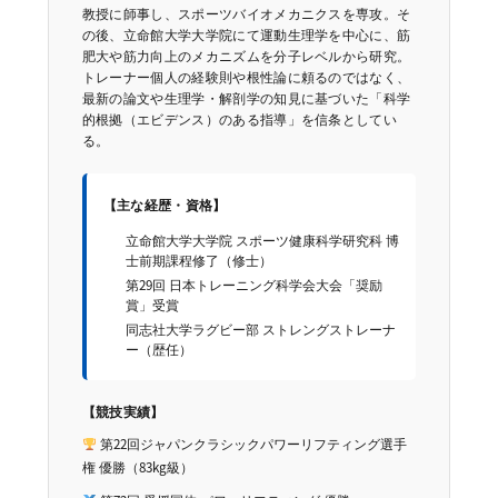
教授に師事し、スポーツバイオメカニクスを専攻。そ
の後、立命館大学大学院にて運動生理学を中心に、筋
肥大や筋力向上のメカニズムを分子レベルから研究。
トレーナー個人の経験則や根性論に頼るのではなく、
最新の論文や生理学・解剖学の知見に基づいた「科学
的根拠（エビデンス）のある指導」を信条としてい
る。
【主な経歴・資格】
立命館大学大学院 スポーツ健康科学研究科 博
士前期課程修了（修士）
第29回 日本トレーニング科学会大会「奨励
賞」受賞
同志社大学ラグビー部 ストレングストレーナ
ー（歴任）
【競技実績】
第22回ジャパンクラシックパワーリフティング選手
権 優勝（83kg級）