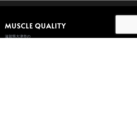
MUSCLE QUALITY
滋賀県大津市の
パーソナルトレーニングジム
【期間限定】ダイエットキャン
TOP
プ
パーソナルトレーニング
セミパーソナル
施設利用・ビジター
Before→After
トレーナー
会社情報
AI相談